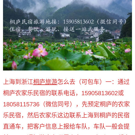
上海到浙江
桐庐旅游
怎么去（可包车）一：通过
桐庐农家乐民宿的联系电话，15905813602或
18058115736（微信同号），先预定桐庐的农家
乐民宿，然后农家乐这边联系上海到桐庐的民宿
直通车，把客户信息上报给车队，车队一般会提