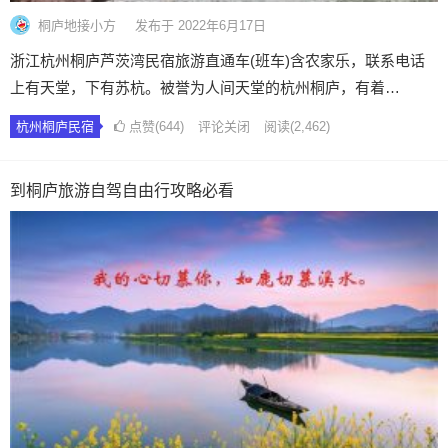
桐庐地接小方
发布于 2022年6月17日
浙江杭州桐庐芦茨湾民宿旅游直通车(班车)含农家乐，联系电话
上有天堂，下有苏杭。被誉为人间天堂的杭州桐庐，有着…
杭州桐庐民宿
点赞(644)
评论关闭
阅读
(2,462)
到桐庐旅游自驾自由行攻略必看