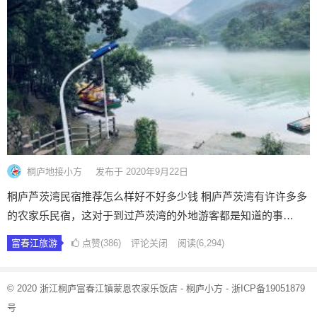
桐庐地接小方
发布于 2020年9月22日
桐庐芦茨湾民宿推荐怎么样好不好多少钱 桐庐芦茨湾有许许多多
的农家乐民宿，这对于到过芦茨湾的外地游客都是知道的事…
富春江旅游
点赞(386)
评论关闭
阅读
(6,294)
© 2020 浙江桐庐富春江镇蒙恩农家乐饭店 - 桐庐小方 -
浙ICP备19051879
号