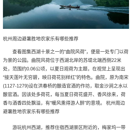
杭州周边避暑胜地农家乐有哪些推荐
查看图集西湖十景之一的“曲院风荷”，便是一处专门以荷
为景的公园。曲院风荷位于西湖北岸的苏堤北端西侧22米
处，范围约0.06公顷，以夏日观荷为主题，在视觉上呈现出
“接天莲叶无穷碧，映日荷花别样红”的特色。曲院，原为南宋
(1127-1279)设在洪春桥的酿造官酒的作坊，取金沙涧之水以
酿官酒。因该处多荷花，每当夏日荷花盛开、香风徐来，荷
香与酒香四处飘溢，有“暖风熏得游人醉”的意境。 杭州周边
避暑胜地农家乐有哪些推荐
游玩杭州西湖，推荐住宿西湖景区附近的，梅家坞一带