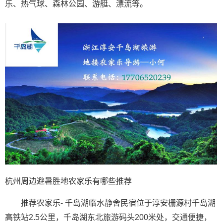
乐、热气球、森林公园、游艇、漂流等。
杭州周边避暑胜地农家乐有哪些推荐
推荐农家乐- 千岛湖临水静舍民宿位于淳安栅源村千岛湖
高铁站2.5公里，千岛湖东北旅游码头200米处，交通便捷，