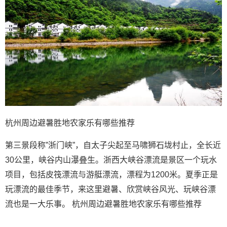
杭州周边避暑胜地农家乐有哪些推荐
第三景段称”浙门峡”，自太子尖起至马啸狮石垅村止，全长近
30公里，峡谷内山瀑叠生。浙西大峡谷漂流是景区一个玩水
项目，包括皮筏漂流与游艇漂流，漂程为1200米。夏季正是
玩漂流的最佳季节，来这里避暑、欣赏峡谷风光、玩峡谷漂
流也是一大乐事。 杭州周边避暑胜地农家乐有哪些推荐