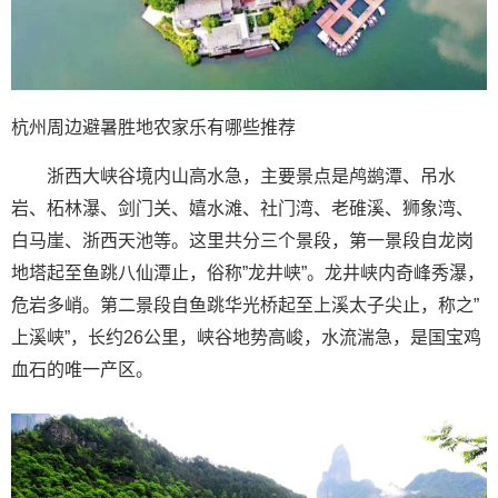
杭州周边避暑胜地农家乐有哪些推荐
浙西大峡谷境内山高水急，主要景点是鸬鹚潭、吊水
岩、柘林瀑、剑门关、嬉水滩、社门湾、老碓溪、狮象湾、
白马崖、浙西天池等。这里共分三个景段，第一景段自龙岗
地塔起至鱼跳八仙潭止，俗称”龙井峡”。龙井峡内奇峰秀瀑，
危岩多峭。第二景段自鱼跳华光桥起至上溪太子尖止，称之”
上溪峡”，长约26公里，峡谷地势高峻，水流湍急，是国宝鸡
血石的唯一产区。