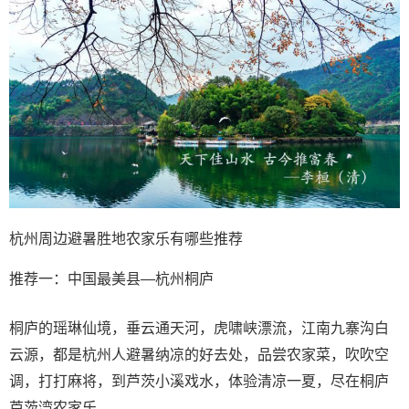
杭州周边避暑胜地农家乐有哪些推荐
推荐一：中国最美县—杭州桐庐
桐庐的瑶琳仙境，垂云通天河，虎啸峡漂流，江南九寨沟白
云源，都是杭州人避暑纳凉的好去处，品尝农家菜，吹吹空
调，打打麻将，到芦茨小溪戏水，体验清凉一夏，尽在桐庐
芦茨湾农家乐。