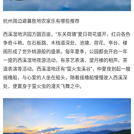
杭州周边避暑胜地农家乐有哪些推荐
西溪湿地洪园方圆百亩，“东关荷塘”夏日荷花盛开，红白各色
争奇斗艳。在石板路、木栈道深处、池塘、荷花、亭台、楼
阁形成了世外桃源般的盛景。每年夏季，公园都会开启一年
一度的西溪湿地夜游活动，有茶艺表演、望月楼的相声、茶
道表演等活动。西溪湿地还有“萤火虫溪谷”，仲夏夜划起一艘
摇橹船，与心爱的人坐在船头，随着摇橹船慢慢驶入西溪深
处，便置身于萤火虫的漫天飞舞之中。