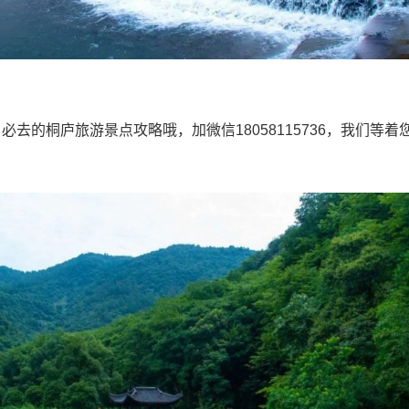
去的桐庐旅游景点攻略哦，加微信18058115736，我们等着