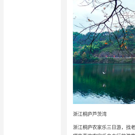
浙江桐庐芦茨湾
浙江桐庐农家乐三日游，找