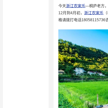
今天
浙江农家乐
—桐庐老方
12月到4月初，
浙江农家乐
（
格请拨打电话18058115