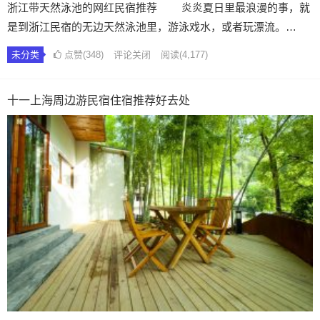
浙江带天然泳池的网红民宿推荐 炎炎夏日里最浪漫的事，就
是到浙江民宿的无边天然泳池里，游泳戏水，或者玩漂流。…
未分类
点赞(348)
评论关闭
阅读
(4,177)
十一上海周边游民宿住宿推荐好去处