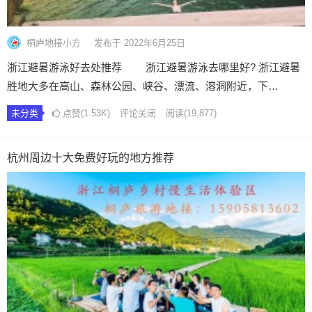
桐庐地接小方
发布于 2022年6月25日
浙江避暑游泳好去处推荐 浙江避暑游泳去哪里好? 浙江避暑
胜地大多在高山、森林公园、峡谷、漂流、溶洞附近，下…
未分类
点赞(1.53K)
评论关闭
阅读
(19,877)
杭州周边十大免费好玩的地方推荐