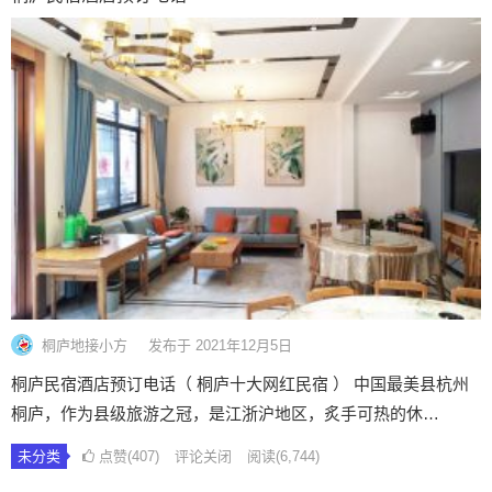
桐庐地接小方
发布于 2021年12月5日
桐庐民宿酒店预订电话（ 桐庐十大网红民宿 ） 中国最美县杭州
桐庐，作为县级旅游之冠，是江浙沪地区，炙手可热的休…
未分类
点赞(407)
评论关闭
阅读
(6,744)