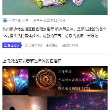
桐庐地接小方
发布于 2021年11月8日
杭州桐庐慢生活区民宿预定推荐 桐庐芦茨湾，是浙江建设的首个
乡村慢生活民宿体验区，清新的空气、清澈的溪流、碧波荡…
富春江旅游
点赞(416)
评论关闭
阅读
(4,144)
上海周边可以春节过年的民宿推荐