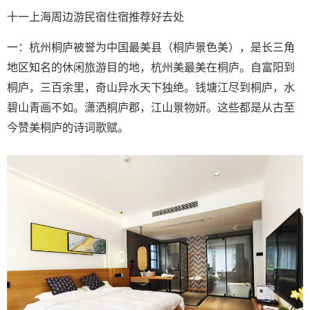
十一上海周边游民宿住宿推荐好去处
一：杭州桐庐被誉为中国最美县（桐庐景色美），是长三角
地区知名的休闲旅游目的地，杭州美最美在桐庐。自富阳到
桐庐，三百余里，奇山异水天下独绝。钱塘江尽到桐庐，水
碧山青画不如。潇洒桐庐郡，江山景物妍。这些都是从古至
今赞美桐庐的诗词歌赋。