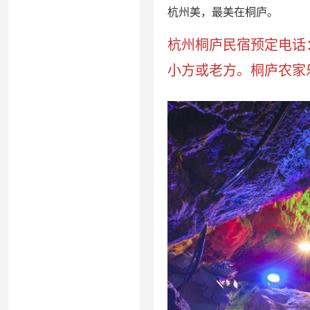
杭州美，最美在桐庐。
杭州桐庐民宿预定电话：15
小方或老方。桐庐农家