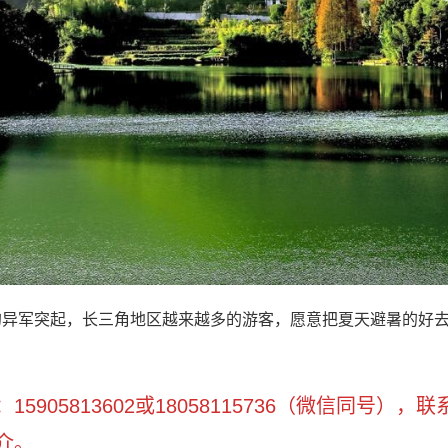
的异军突起，长三角地区越来越多的游客，愿意把夏天避暑的好
905813602或18058115736（微信同号），
介。