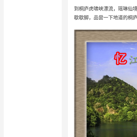
到桐庐虎啸峡漂流，瑶琳仙
歇歇脚，品尝一下地道的桐