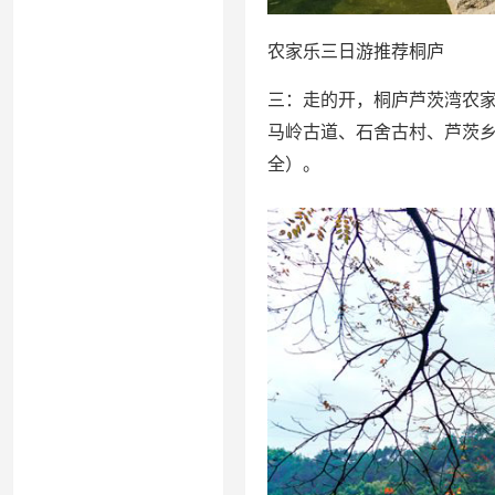
农家乐三日游推荐桐庐
三：走的开，桐庐芦茨湾农
马岭古道、石舍古村、芦茨
全）。