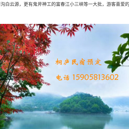
寨沟白云源，更有鬼斧神工的富春江小三峡等一大批，游客喜爱