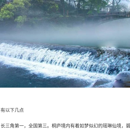
由有以下几点
，长三角第一，全国第三。桐庐境内有着如梦似幻的瑶琳仙境，