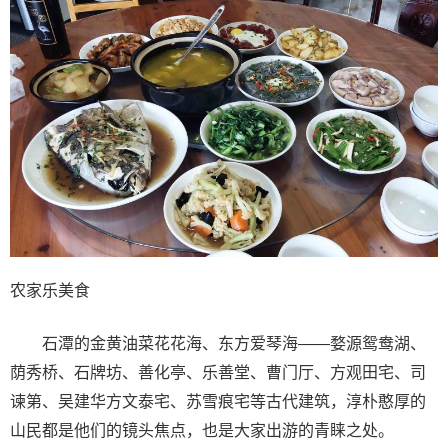
农家乐美食
石潭的金黄油菜花花海、东方爱琴海——婺源鸳鸯湖、
荫秀桥、石牌坊、善化亭、乐善堂、曹门厅、方观田宅、司
谏第、吴建华方文泰宅、苏雪痕宅等古代建筑，淳朴憨厚的
山民都是他们的镜头焦点，也是大家出游的青睐之处。