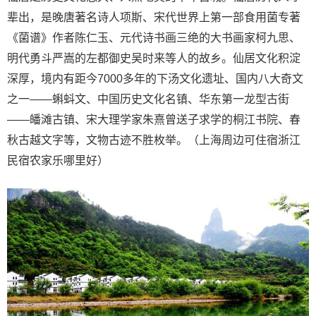
辈出，是晚唐著名诗人项斯、宋代世界上第一部食用菌专著
《菌谱》作者陈仁玉、元代诗书画三绝的大书画家柯九思、
明代勇斗严嵩的左都御史吴时来等人的故乡。仙居文化积淀
深厚，境内有距今7000多年的下汤文化遗址、国内八大奇文
之一——蝌蚪文、中国历史文化名镇、华东第一龙型古街
——皤滩古镇、宋大理学家朱熹曾送子求学的桐江书院、春
秋古越文字等，文物古迹不胜枚举。（上海周边可住宿浙江
民宿农家乐哪里好）