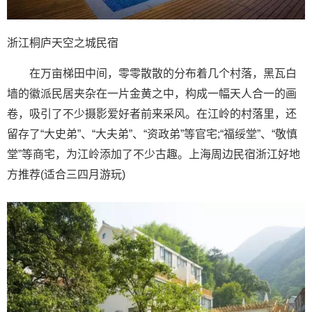
浙江桐庐天空之城民宿
在万亩梯田中间，零零散散的分布着几个村落，黑瓦白
墙的徽派民居夹杂在一片金黄之中，构成一幅天人合一的画
卷，吸引了不少摄影爱好者前来采风。在江岭的村落里，还
留存了“大史弟”、“大夫弟”、“资政弟”等官宅;“福绥堂”、“敬慎
堂”等商宅，为江岭添加了不少古趣。上海周边民宿浙江好地
方推荐(适合三四月游玩)