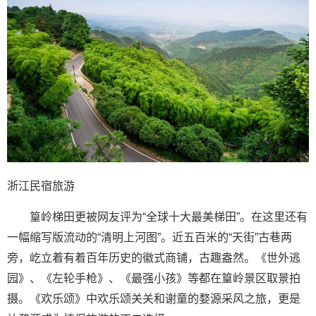
浙江民宿旅游
篁岭梯田更被网友评为“全球十大最美梯田”。在这里还有
一幅缩写版流动的“清明上河图”。近五百米的“天街”古巷两
旁，屹立着有着百年历史的徽式商铺，古趣盎然。《世外逃
园》、《左轮手枪》、《最强小孩》等都在篁岭景区取景拍
摄。《欢乐颂》中欢乐颂关关和谢童的婺源采风之旅，更是