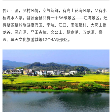
婺江西源，乡村风情，空气新鲜，有高山花海风景，又有小
桥流水人家，婺源全县共有一个5A级景区——江湾景区，还
有婺源篁岭旅游度假区、李坑、汪口、思溪延村、大鄣山卧
龙谷、灵岩洞、严田古樟、文公山、鸳鸯湖、五龙源、熹
园、翼天文化旅游城等12个4A级景区。