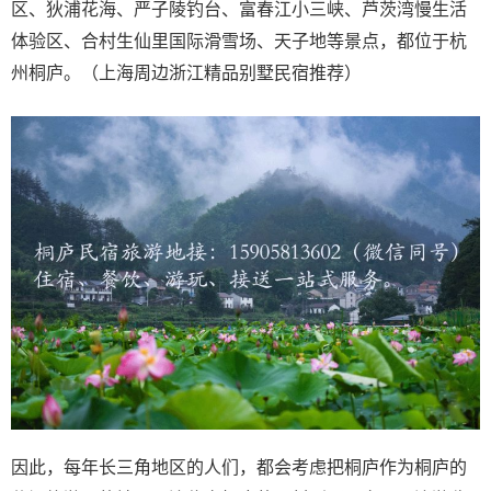
区、狄浦花海、严子陵钓台、富春江小三峡、芦茨湾慢生活
体验区、合村生仙里国际滑雪场、天子地等景点，都位于杭
州桐庐。（上海周边浙江精品别墅民宿推荐）
因此，每年长三角地区的人们，都会考虑把桐庐作为桐庐的