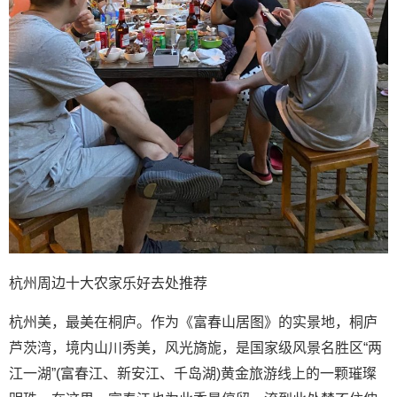
杭州周边十大农家乐好去处推荐
杭州美，最美在桐庐。作为《富春山居图》的实景地，桐庐
芦茨湾，境内山川秀美，风光旖旎，是国家级风景名胜区“两
江一湖”(富春江、新安江、千岛湖)黄金旅游线上的一颗璀璨