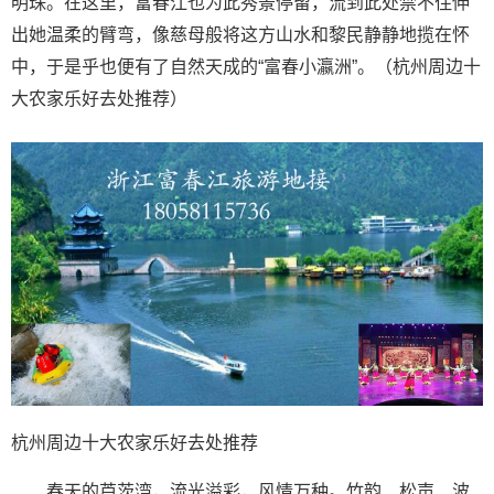
明珠。在这里，富春江也为此秀景停留，流到此处禁不住伸
出她温柔的臂弯，像慈母般将这方山水和黎民静静地揽在怀
中，于是乎也便有了自然天成的“富春小瀛洲”。（杭州周边十
大农家乐好去处推荐）
杭州周边十大农家乐好去处推荐
春天的芦茨湾，流光溢彩，风情万种。竹韵、松声、波