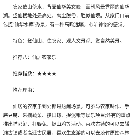
农家依山傍水，背靠仙华美女峰，面朝风景秀丽的仙华
湖。望仙楼地处最高处，离尘脱俗，胜似仙境。从家门口前
包揽“仙华水库”秀景，有一种高瞻远瞩，心旷神怡的感觉。
特色：登仙山、住农家、观人文景观、赏自然美景。
推荐八：仙居农家乐
推荐指数：★★★★
推荐理由：
仙居的农家乐到处都是热闹场景。可参与农家耕作、手
磨豆腐、采摘蔬菜、摸田螺、捉泥鳅等娱乐项目;还有的重点
推出捕彩鲤、打野兔、捉山鸡等活动。喜欢古镇的可以去皤
滩古镇或者高迁古民居，喜欢生态游的可以去淡竹原始森林