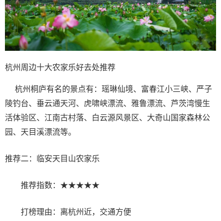
杭州周边十大农家乐好去处推荐
杭州桐庐有名的景点有：瑶琳仙境、富春江小三峡、严子
陵钓台、垂云通天河、虎啸峡漂流、雅鲁漂流、芦茨湾慢生
活体验区、江南古村落、白云源风景区、大奇山国家森林公
园、天目溪漂流等。
推荐二：临安天目山农家乐
推荐指数：★★★★★
打榜理由：离杭州近，交通方便