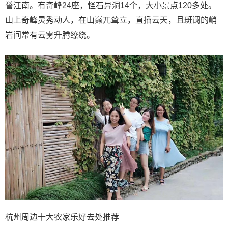
誉江南。有奇峰24座，怪石异洞14个，大小景点120多处。
山上奇峰灵秀动人，在山巅兀耸立，直插云天，且斑谰的峭
岩间常有云雾升腾缭绕。
杭州周边十大农家乐好去处推荐