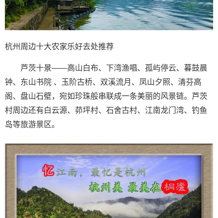
杭州周边十大农家乐好去处推荐
芦茨十景——高山白布、下湾渔唱、孤屿停云、暮鼓晨
钟、东山书院 、玉阶古桥、双溪流月、凤山夕照、清芬高
阁、盘山石壁，宛如珍珠般串联成一条美丽的风景链。芦茨
村周边还有白云源、茆坪村、石舍古村、江南龙门湾、钓鱼
岛等旅游景区。