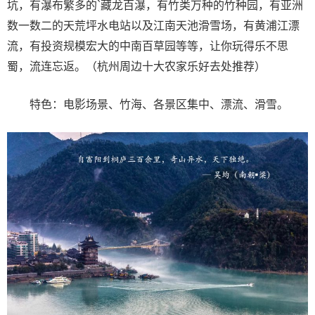
坑，有瀑布繁多的`藏龙百瀑，有竹类万种的竹种园，有亚洲
数一数二的天荒坪水电站以及江南天池滑雪场，有黄浦江漂
流，有投资规模宏大的中南百草园等等，让你玩得乐不思
蜀，流连忘返。（杭州周边十大农家乐好去处推荐）
特色：电影场景、竹海、各景区集中、漂流、滑雪。