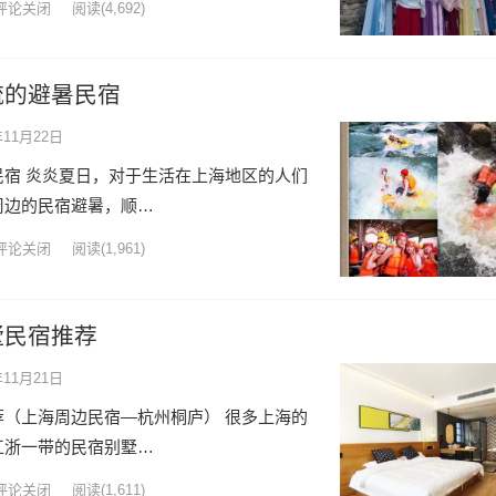
评论关闭
阅读
(4,692)
流的避暑民宿
年11月22日
宿 炎炎夏日，对于生活在上海地区的人们
周边的民宿避暑，顺…
评论关闭
阅读
(1,961)
墅民宿推荐
年11月21日
（上海周边民宿—杭州桐庐） 很多上海的
江浙一带的民宿别墅…
评论关闭
阅读
(1,611)